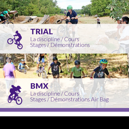
La discipline (BMX)
Installations (BMX)
Cours (BMX)
TRIAL
Stages (BMX)
La discipline
/
Cours
Stages
/
Démonstrations
Démonstration Air Bag
AGENDA
LE BIKE PARK
BMX
Le Bike Park
La discipline
/
Cours
Anniversaires
Stages
/
Démonstrations Air Bag
Magasin – Atelier Réparation
Règlement du Bike Park
Horaires & Tarifs