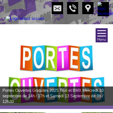
X
ACCUEIL
TRIAL
La discipline (Trial)
Installations (Trial)
Cours (Trial)
Stages (Trial)
Portes Ouvertes Gratuites 2025 Trial et BMX Mercredi 10
Formation continue (Trial)
septembre de 14h / 17h et Samedi 13 Septembre de 9h /
Démonstrations (Trial)
12h30
BMX