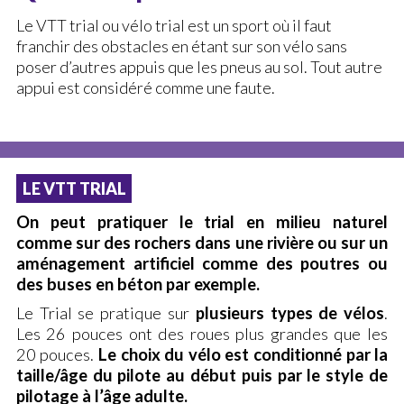
Le VTT trial ou vélo trial est un sport où il faut
La discipline (BMX)
franchir des obstacles en étant sur son vélo sans
Installations (BMX)
poser d’autres appuis que les pneus au sol. Tout autre
appui est considéré comme une faute.
Cours (BMX)
Stages (BMX)
Démonstration Air Bag
AGENDA
LE VTT TRIAL
On peut pratiquer le trial en milieu naturel
LE BIKE PARK
comme sur des rochers dans une rivière ou sur un
aménagement artificiel comme des poutres ou
Le Bike Park
des buses en béton par exemple.
Anniversaires
Le Trial se pratique sur
plusieurs types de vélos
.
Magasin – Atelier Réparation
Les 26 pouces ont des roues plus grandes que les
Règlement du Bike Park
20 pouces.
Le choix du vélo est conditionné par la
taille/âge du pilote au début puis par le style de
Horaires & Tarifs
pilotage à l’âge adulte.