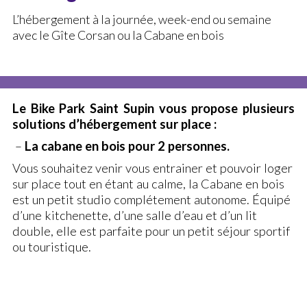
L’hébergement à la journée, week-end ou semaine
La discipline (BMX)
avec le Gîte Corsan ou la Cabane en bois
Installations (BMX)
Cours (BMX)
Stages (BMX)
Le Bike Park Saint Supin vous propose plusieurs
Démonstration Air Bag
solutions d’hébergement sur place :
AGENDA
–
La cabane en bois pour 2 personnes.
Vous souhaitez venir vous entrainer et pouvoir loger
LE BIKE PARK
sur place tout en étant au calme, la Cabane en bois
est un petit studio complétement autonome. Équipé
Le Bike Park
d’une kitchenette, d’une salle d’eau et d’un lit
Anniversaires
double, elle est parfaite pour un petit séjour sportif
Magasin – Atelier Réparation
ou touristique.
Règlement du Bike Park
Horaires & Tarifs