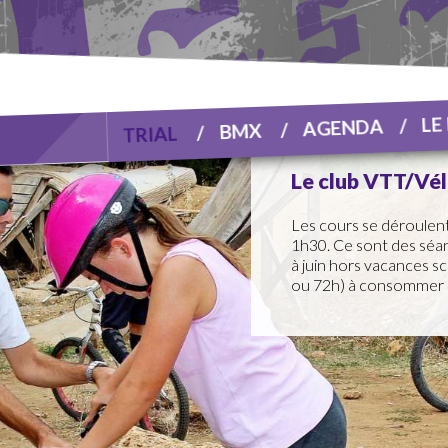
LE
AGENDA
BMX
TRIAL
Le club VTT/Vélo
Les cours se déroulent
1h30. Ce sont des séa
à juin hors vacances s
ou 72h) à consommer d