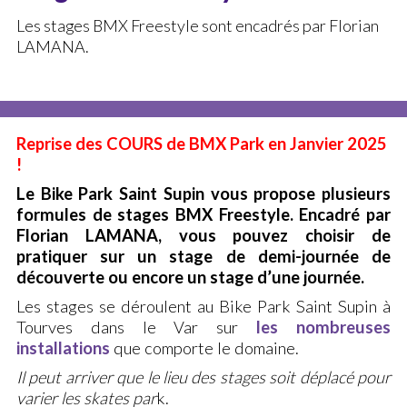
Les stages BMX Freestyle sont encadrés par Florian
La discipline (BMX)
LAMANA.
Installations (BMX)
Cours (BMX)
Stages (BMX)
Reprise des COURS de BMX Park en Janvier 2025
Démonstration Air Bag
!
AGENDA
Le Bike Park Saint Supin vous propose plusieurs
formules de stages BMX Freestyle. Encadré par
LE BIKE PARK
Florian LAMANA, vous pouvez choisir de
pratiquer sur un stage de demi-journée de
Le Bike Park
découverte ou encore un stage d’une journée.
Anniversaires
Les stages se déroulent au Bike Park Saint Supin à
Magasin – Atelier Réparation
Tourves dans le Var sur
les nombreuses
installations
que comporte le domaine.
Règlement du Bike Park
Il peut arriver que le lieu des stages soit déplacé pour
Horaires & Tarifs
varier les skates par
k.