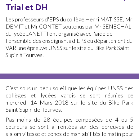
Trial et DH
La discipline (BMX)
Les professeurs d'EPS du collège Henri MATISSE, Mr
Installations (BMX)
DEMIT et Mr CONTET soutenus par Mr SENECHAL
Cours (BMX)
du lycée JANETTI ont organisé avec l'aide de
l'ensemble des enseignants d'EPS du département du
Stages (BMX)
VAR une épreuve UNSS sur le site du Bike Park Saint
Démonstration Air Bag
Supin à Tourves.
AGENDA
LE BIKE PARK
C’est sous un beau soleil que les équipes UNSS des
Le Bike Park
collèges et lycées varois se sont réunies ce
Anniversaires
mercredi 14 Mars 2018 sur le site du Bike Park
Saint Supin de Tourves.
Magasin – Atelier Réparation
Pas moins de 28 équipes composées de 4 ou 5
Règlement du Bike Park
coureurs se sont affrontées sur des épreuves de
Horaires & Tarifs
slalom vitesse et zones de maniabilités le matin pour