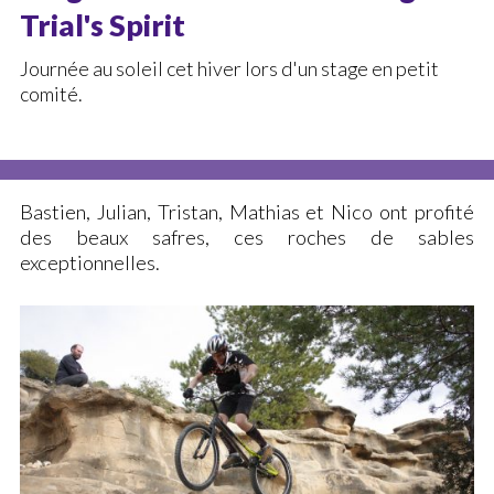
Trial's Spirit
La discipline (BMX)
Journée au soleil cet hiver lors d'un stage en petit
Installations (BMX)
comité.
Cours (BMX)
Stages (BMX)
Démonstration Air Bag
Bastien, Julian, Tristan, Mathias et Nico ont profité
AGENDA
des beaux safres, ces roches de sables
exceptionnelles.
LE BIKE PARK
Le Bike Park
Anniversaires
Magasin – Atelier Réparation
Règlement du Bike Park
Horaires & Tarifs